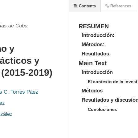
Contents
References
cias de Cuba
RESUMEN
Introducción:
Métodos:
no y
Resultados:
rácticos y
Main Text
 (2015-2019)
Introducción
El contexto de la inves
Métodos
s C. Torres Páez
Resultados y discusió
ez
Conclusiones
zález